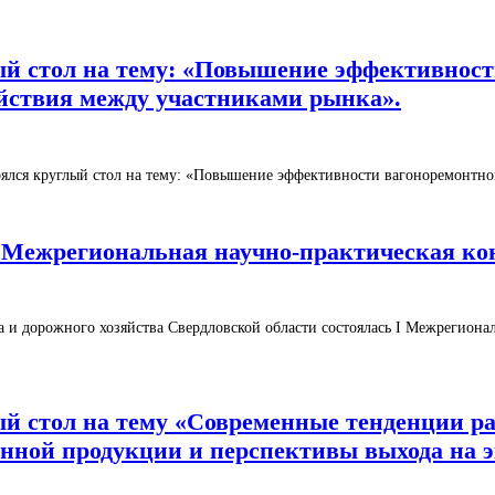
глый стол на тему: «Повышение эффективно
ействия между участниками рынка».
остоялся круглый стол на тему: «Повышение эффективности вагоноремонтн
ась I Межрегиональная научно-практическая
рта и дорожного хозяйства Свердловской области состоялась I Межрегио
глый стол на тему «Современные тенденции 
нной продукции и перспективы выхода на 