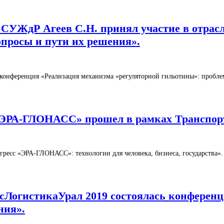
О СУЖдР Агеев С.Н. принял участие в отра
просы и пути их решения».
ая конференция «Реализация механизма «регуляторной гильотины»: пробл
 «ЭРА-ГЛОНАСС» прошел в рамках Транспор
гресс «ЭРА-ГЛОНАСС»: технологии для человека, бизнеса, государства»
нсЛогистикаУрал 2019 состоялась конферен
ния».