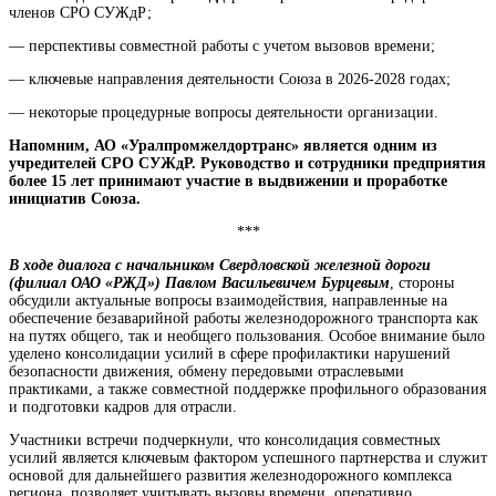
членов СРО СУЖдР;
— перспективы совместной работы с учетом вызовов времени;
— ключевые направления деятельности Союза в 2026-2028 годах;
— некоторые процедурные вопросы деятельности организации.
Напомним, АО «Уралпромжелдортранс» является одним из
учредителей СРО СУЖдР. Руководство и сотрудники предприятия
более 15 лет принимают участие в выдвижении и проработке
инициатив Союза.
***
В ходе диалога с начальником Свердловской железной дороги
(филиал ОАО «РЖД») Павлом Васильевичем Бурцевым
, стороны
обсудили актуальные вопросы взаимодействия, направленные на
обеспечение безаварийной работы железнодорожного транспорта как
на путях общего, так и необщего пользования. Особое внимание было
уделено консолидации усилий в сфере профилактики нарушений
безопасности движения, обмену передовыми отраслевыми
практиками, а также совместной поддержке профильного образования
и подготовки кадров для отрасли.
Участники встречи подчеркнули, что консолидация совместных
усилий является ключевым фактором успешного партнерства и служит
основой для дальнейшего развития железнодорожного комплекса
региона, позволяет учитывать вызовы времени, оперативно