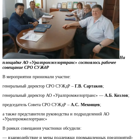
На
площадке АО «Уралпромжелортранс» состоялось рабочее
совещание СРО СУЖдР
В мероприятии принимали участие:
генеральный директор СРО СУЖдР –
Г.В. Сартаков
;
генеральный директор АО «Уралпромжелортранс» —
А.Б. Козлов
;
председатель Совета СРО СУЖдР –
А.С. Мехонцев
;
а также представители руководства и подразделений АО
«Уралпромжелортранс»
В рамках совещания участники обсудили:
— взаимодействие и меры поддержки промышленных предприятий-