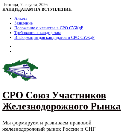
Skip
Пятница, 7 августа, 2026
to
КАНДИДАТАМ НА ВСТУПЛЕНИЕ:
content
Анкета
Заявление
Положение о членстве в СРО СУЖдР
Требования к кандидатам
Информация для кандидатов о СРО СУЖдР
СРО Союз Участников
Железнодорожного Рынка
Мы формируем и развиваем правовой
железнодорожный рынок России и СНГ