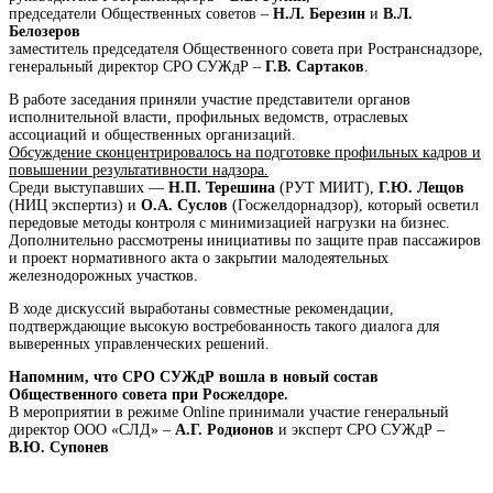
председатели Общественных советов –
Н.Л. Березин
и
В.Л.
Белозеров
заместитель председателя Общественного совета при Ространснадзоре,
генеральный директор СРО СУЖдР –
Г.В. Сартаков
.
В работе заседания приняли участие представители органов
исполнительной власти, профильных ведомств, отраслевых
ассоциаций и общественных организаций.
Обсуждение сконцентрировалось на подготовке профильных кадров и
повышении результативности надзора.
Среди выступавших —
Н.П. Терешина
(РУТ МИИТ),
Г.Ю. Лещов
(НИЦ экспертиз) и
О.А. Суслов
(Госжелдорнадзор), который осветил
передовые методы контроля с минимизацией нагрузки на бизнес.
Дополнительно рассмотрены инициативы по защите прав пассажиров
и проект нормативного акта о закрытии малодеятельных
железнодорожных участков.
В ходе дискуссий выработаны совместные рекомендации,
подтверждающие высокую востребованность такого диалога для
выверенных управленческих решений.
Напомним, что СРО СУЖдР вошла в новый состав
Общественного совета при Росжелдоре.
В мероприятии в режиме Online принимали участие генеральный
директор ООО «СЛД» –
А.Г. Родионов
и эксперт СРО СУЖдР –
В.Ю. Супонев