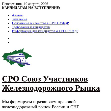
Skip
Понедельник, 10 августа, 2026
to
КАНДИДАТАМ НА ВСТУПЛЕНИЕ:
content
Анкета
Заявление
Положение о членстве в СРО СУЖдР
Требования к кандидатам
Информация для кандидатов о СРО СУЖдР
СРО Союз Участников
Железнодорожного Рынка
Мы формируем и развиваем правовой
железнодорожный рынок России и СНГ