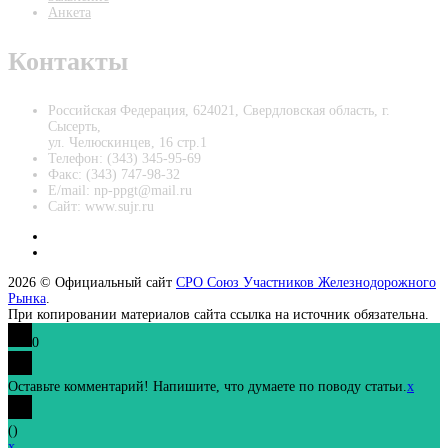
Анкета
Контакты
Российская Федерация, 624021, Свердловская область, г.
Сысерть,
ул. Челюскинцев, 16 стр.1
Телефон: (343) 345-95-69
Факс: (343) 747-98-32
E/mail: np-ppgt@mail.ru
Сайт: www.sujr.ru
2026 © Официальный сайт
СРО Союз Участников Железнодорожного
Рынка
.
При копировании материалов сайта ссылка на источник обязательна.
0
Оставьте комментарий! Напишите, что думаете по поводу статьи.
x
(
)
x