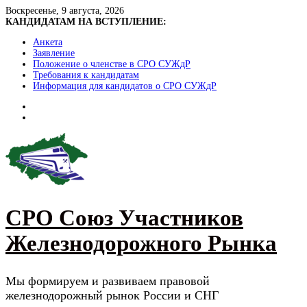
Skip
Воскресенье, 9 августа, 2026
to
КАНДИДАТАМ НА ВСТУПЛЕНИЕ:
content
Анкета
Заявление
Положение о членстве в СРО СУЖдР
Требования к кандидатам
Информация для кандидатов о СРО СУЖдР
СРО Союз Участников
Железнодорожного Рынка
Мы формируем и развиваем правовой
железнодорожный рынок России и СНГ