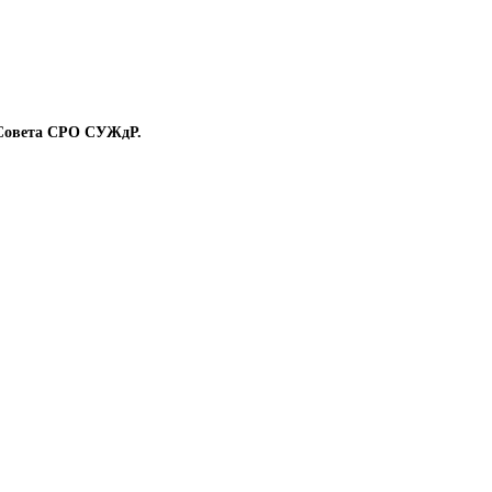
ов Совета СРО СУЖдР.