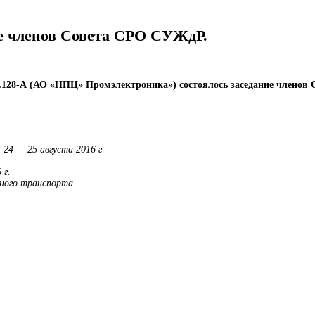
ние членов Совета СРО СУЖдР.
ва, д.128-А (АО «НПЦ» Промэлектроника») состоялось заседание член
24 — 25 августа 2016 г
 г.
ного транспорта