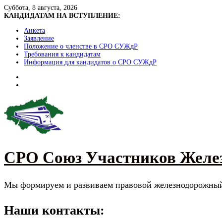
Skip
Суббота, 8 августа, 2026
to
КАНДИДАТАМ НА ВСТУПЛЕНИЕ:
content
Анкета
Заявление
Положение о членстве в СРО СУЖдР
Требования к кандидатам
Информация для кандидатов о СРО СУЖдР
СРО Союз Участников Желе
Мы формируем и развиваем правовой железнодорожны
Наши контакты: